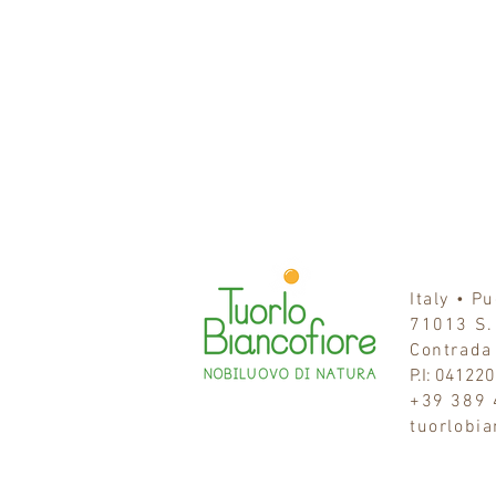
Italy • P
71013
S.
Contrada
P.I: 04122
+39 389
tuorlobi