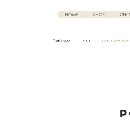
HOME
SHOP
CHI
Tutti i post
Inizia
La tua communi
P