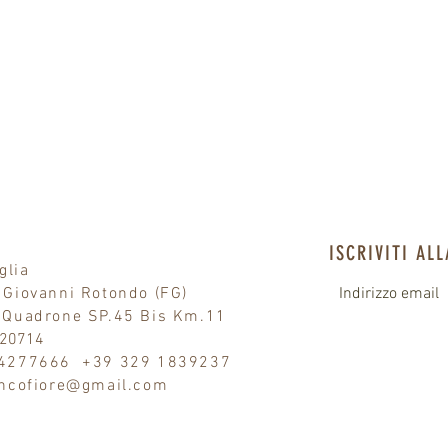
ISCRIVITI AL
uglia
 Giovanni Rotondo (FG)
 Quadrone SP.45 Bis Km.11
020714
 4277666 +39 329 1839237
ancofiore@gmail.com