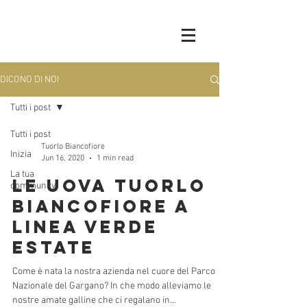
DICONO DI NOI
Tutti i post
Tutti i post
Tuorlo Biancofiore
Inizia
Jun 16, 2020
1 min read
La tua
Le uova Tuorlo
community
Biancofiore a
Linea Verde
Estate
Come è nata la nostra azienda nel cuore del Parco
Nazionale del Gargano? In che modo alleviamo le
nostre amate galline che ci regalano in...