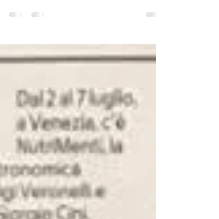
IL MAG FARMITOO NOTIZIE DAL SETTORE AGRICOLO
Ciao Antonio e Ciao Alessandra. Da dove nasce
l’ispirazione di un’azienda avicola e come mai...